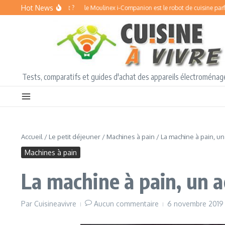
Aller au contenu
Hot News
r blender chauffant ?
le Moulinex i-Companion est le robot de cuisine parfait pou
Tests, comparatifs et guides d'achat des appareils électroménage
Accueil
/
Le petit déjeuner
/
Machines à pain
/
La machine à pain, un
Machines à pain
La machine à pain, un a
Par
Cuisineavivre
Aucun commentaire
6 novembre 201