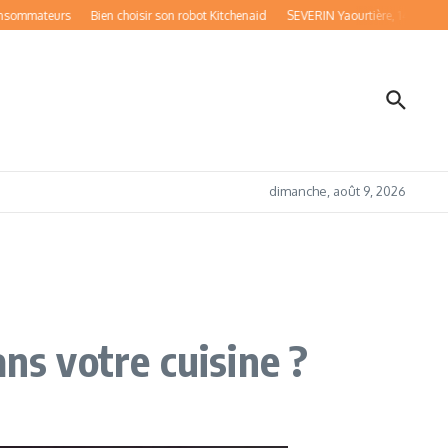
ateurs
Bien choisir son robot Kitchenaid
SEVERIN Yaourtière, 14 Pots de 150 
dimanche, août 9, 2026
ns votre cuisine ?