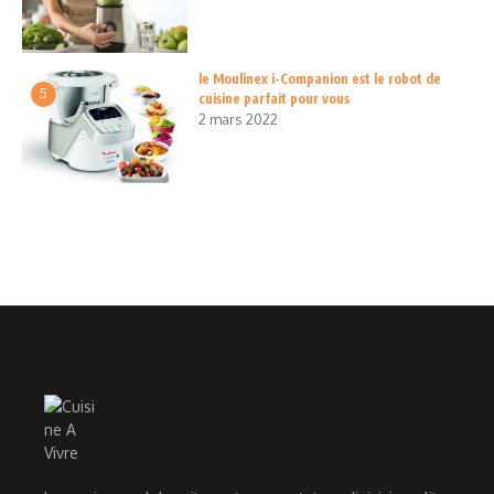
le Moulinex i-Companion est le robot de
5
cuisine parfait pour vous
2 mars 2022