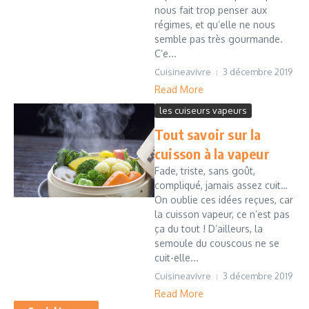
nous fait trop penser aux
régimes, et qu’elle ne nous
semble pas très gourmande.
C’e...
Cuisineavivre
3 décembre 2019
Read More
les cuiseurs vapeurs
Tout savoir sur la
cuisson à la vapeur
Fade, triste, sans goût,
compliqué, jamais assez cuit…
On oublie ces idées reçues, car
la cuisson vapeur, ce n’est pas
ça du tout ! D’ailleurs, la
semoule du couscous ne se
cuit-elle...
Cuisineavivre
3 décembre 2019
Read More