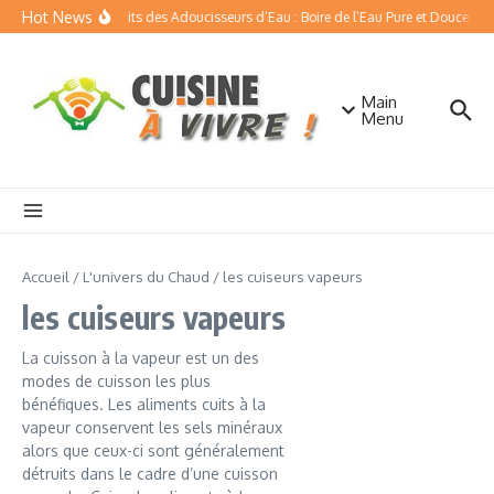
Aller au contenu
Hot News
Les Bienfaits des Adoucisseurs d’Eau : Boire de l’Eau Pure et Douce
Q
Main
Menu
Accueil
/
L'univers du Chaud
/
les cuiseurs vapeurs
les cuiseurs vapeurs
La cuisson à la vapeur est un des
modes de cuisson les plus
bénéfiques. Les aliments cuits à la
vapeur conservent les sels minéraux
alors que ceux-ci sont généralement
détruits dans le cadre d’une cuisson