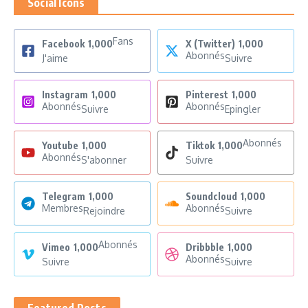
Social Icons
Fans
Facebook
1,000
X (Twitter)
1,000
Abonnés
J'aime
Suivre
Instagram
1,000
Pinterest
1,000
Abonnés
Abonnés
Suivre
Epingler
Abonnés
Youtube
1,000
Tiktok
1,000
Abonnés
S'abonner
Suivre
Telegram
1,000
Soundcloud
1,000
Membres
Abonnés
Rejoindre
Suivre
Abonnés
Vimeo
1,000
Dribbble
1,000
Abonnés
Suivre
Suivre