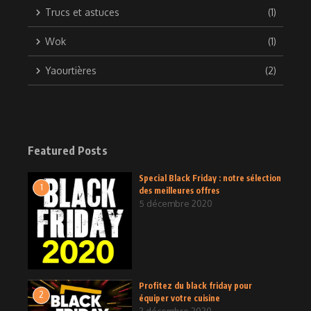
Trucs et astuces
(1)
Wok
(1)
Yaourtières
(2)
Featured Posts
Special Black Friday : notre sélection
1
des meilleures offres
5 décembre 2020
Profitez du black friday pour
2
équiper votre cuisine
2 décembre 2020