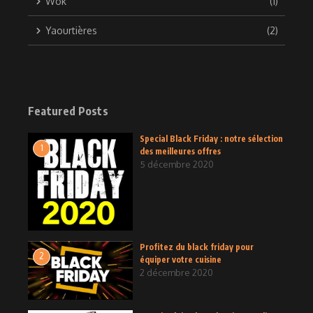
Wok
(1)
Yaourtières
(2)
Featured Posts
Special Black Friday : notre sélection
1
des meilleures offres
5 décembre 2020
Profitez du black friday pour
2
équiper votre cuisine
2 décembre 2020