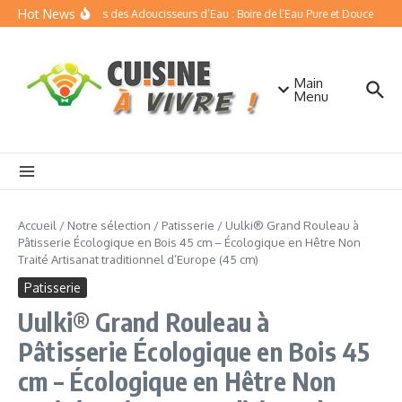
Aller au contenu
Hot News
Les Bienfaits des Adoucisseurs d’Eau : Boire de l’Eau Pure et Douce
Quel
Main
Menu
Accueil
/
Notre sélection
/
Patisserie
/
Uulki® Grand Rouleau à
Pâtisserie Écologique en Bois 45 cm – Écologique en Hêtre Non
Traité Artisanat traditionnel d’Europe (45 cm)
Patisserie
Uulki® Grand Rouleau à
Pâtisserie Écologique en Bois 45
cm – Écologique en Hêtre Non