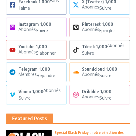
Fans
Facebook
1,000
X (Twitter)
1,000
Abonnés
J'aime
Suivre
Instagram
1,000
Pinterest
1,000
Abonnés
Abonnés
Suivre
Epingler
Abonnés
Youtube
1,000
Tiktok
1,000
Abonnés
S'abonner
Suivre
Telegram
1,000
Soundcloud
1,000
Membres
Abonnés
Rejoindre
Suivre
Abonnés
Vimeo
1,000
Dribbble
1,000
Abonnés
Suivre
Suivre
Featured Posts
Special Black Friday : notre sélection des