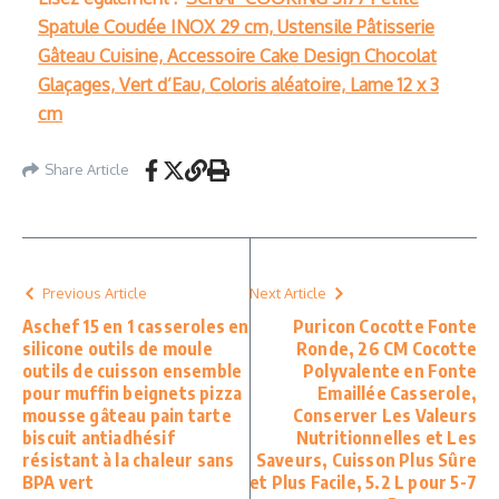
Spatule Coudée INOX 29 cm, Ustensile Pâtisserie
Gâteau Cuisine, Accessoire Cake Design Chocolat
Glaçages, Vert d’Eau, Coloris aléatoire, Lame 12 x 3
cm
Share Article
Previous Article
Next Article
Aschef 15 en 1 casseroles en
Puricon Cocotte Fonte
silicone outils de moule
Ronde, 26 CM Cocotte
outils de cuisson ensemble
Polyvalente en Fonte
pour muffin beignets pizza
Emaillée Casserole,
mousse gâteau pain tarte
Conserver Les Valeurs
biscuit antiadhésif
Nutritionnelles et Les
résistant à la chaleur sans
Saveurs, Cuisson Plus Sûre
BPA vert
et Plus Facile, 5.2 L pour 5-7