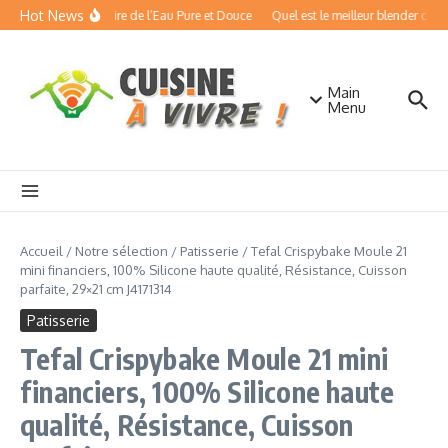
Aller au contenu
Hot News
isseurs d’Eau : Boire de l’Eau Pure et Douce
Quel est le meilleur blender chauffa
Main
Menu
Accueil
/
Notre sélection
/
Patisserie
/
Tefal Crispybake Moule 21
mini financiers, 100% Silicone haute qualité, Résistance, Cuisson
parfaite, 29×21 cm J4171314
Patisserie
Tefal Crispybake Moule 21 mini
financiers, 100% Silicone haute
qualité, Résistance, Cuisson