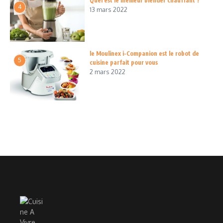
Quel est le meilleur blender chauffant ?
4
13 mars 2022
le Moulinex i-Companion est le robot de
5
cuisine parfait pour vous
2 mars 2022