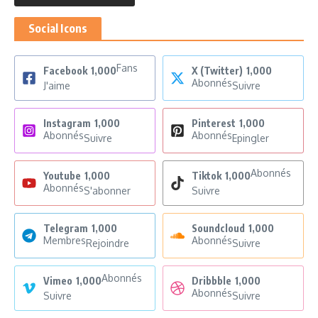
Social Icons
Fans
Facebook
1,000
X (Twitter)
1,000
Abonnés
J'aime
Suivre
Instagram
1,000
Pinterest
1,000
Abonnés
Abonnés
Suivre
Epingler
Abonnés
Youtube
1,000
Tiktok
1,000
Abonnés
S'abonner
Suivre
Telegram
1,000
Soundcloud
1,000
Membres
Abonnés
Rejoindre
Suivre
Abonnés
Vimeo
1,000
Dribbble
1,000
Abonnés
Suivre
Suivre