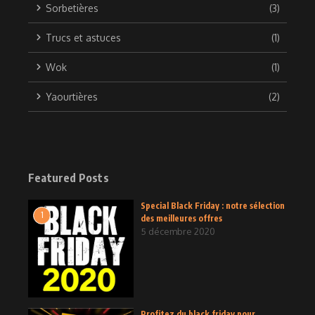
Sorbetières
(3)
Trucs et astuces
(1)
Wok
(1)
Yaourtières
(2)
Featured Posts
Special Black Friday : notre sélection
1
des meilleures offres
5 décembre 2020
Profitez du black friday pour