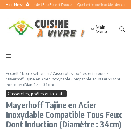
Aller au contenu
Hot News
isseurs d’Eau : Boire de l’Eau Pure et Douce
Quel est le meilleur blender chauffa
Main
Menu
Accueil
/
Notre sélection
/
Casseroles, poêles et faitouts
/
Mayerhoff Tajine en Acier Inoxydable Compatible Tous Feux Dont
Induction (Diamètre : 34cm)
Casseroles, poêles et faitouts
Mayerhoff Tajine en Acier
Inoxydable Compatible Tous Feux
Dont Induction (Diamètre : 34cm)