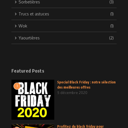
Sorbetières
(3)
Trucs et astuces
(1)
Wok
(1)
Yaourtières
(2)
Featured Posts
Special Black Friday : notre sélection
1
des meilleures offres
5 décembre 2020
Profitez du black friday pour