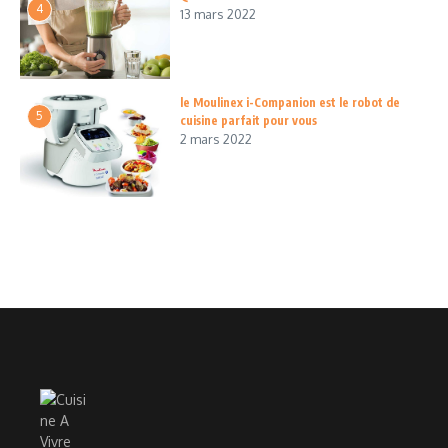
4
13 mars 2022
le Moulinex i-Companion est le robot de
5
cuisine parfait pour vous
2 mars 2022