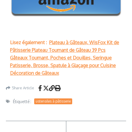
Lisez également :
Plateau à Gâteaux, WisFox Kit de
Pâtisserie Plateau Tournant de Gâteau 39 Pcs
Gâteaux Tournant, Poches et Douilles, Seringue
Patisserie, Brosse, Spatule à Glaçage pour Cuisine
Décoration de Gâteaux
Share Article
Étiquetté :
ustensiles à pâtisserie