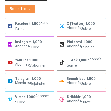
Social Icons
Fans
Facebook
1,000
X (Twitter)
1,000
Abonnés
J'aime
Suivre
Instagram
1,000
Pinterest
1,000
Abonnés
Abonnés
Suivre
Epingler
Abonnés
Youtube
1,000
Tiktok
1,000
Abonnés
S'abonner
Suivre
Telegram
1,000
Soundcloud
1,000
Membres
Abonnés
Rejoindre
Suivre
Abonnés
Vimeo
1,000
Dribbble
1,000
Abonnés
Suivre
Suivre