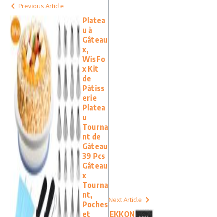
Previous Article
Platea
u à
Gâteau
x,
WisFo
x Kit
de
Pâtiss
erie
Platea
u
Tourna
nt de
Gâteau
39 Pcs
Gâteau
x
Tourna
nt,
Next Article
Poches
et
EKKON