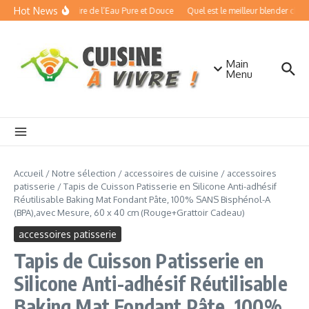
Aller au contenu
Hot News
isseurs d’Eau : Boire de l’Eau Pure et Douce
Quel est le meilleur blender chauffa
Main
Menu
Accueil
/
Notre sélection
/
accessoires de cuisine
/
accessoires
patisserie
/
Tapis de Cuisson Patisserie en Silicone Anti-adhésif
Réutilisable Baking Mat Fondant Pâte, 100% SANS Bisphénol-A
(BPA),avec Mesure, 60 x 40 cm (Rouge+Grattoir Cadeau)
accessoires patisserie
Tapis de Cuisson Patisserie en
Silicone Anti-adhésif Réutilisable
Baking Mat Fondant Pâte, 100%