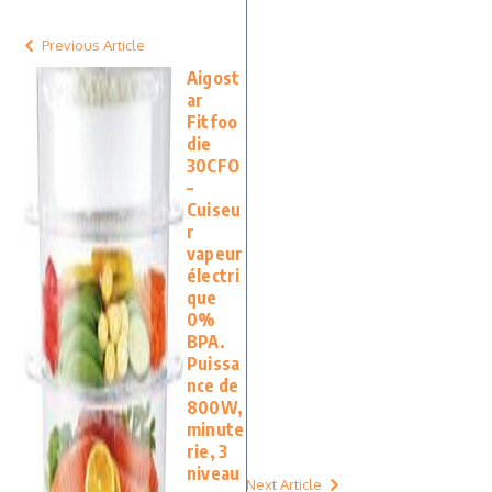
Previous Article
Aigost
ar
Fitfoo
die
30CFO
–
Cuiseu
r
vapeur
électri
que
0%
BPA.
Puissa
nce de
800W,
minute
rie, 3
niveau
Next Article