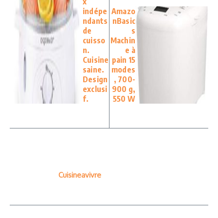
x
indépe
Amazo
ndants
nBasic
de
s
cuisso
Machin
n.
e à
Cuisine
pain 15
saine.
modes
Design
, 700-
exclusi
900 g,
f.
550 W
Cuisineavivre