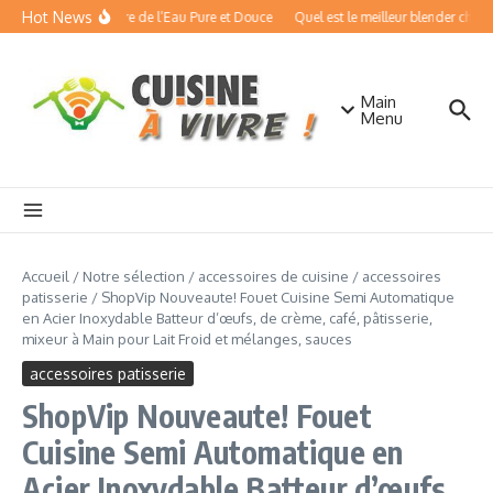
Aller au contenu
Hot News
sseurs d’Eau : Boire de l’Eau Pure et Douce
Quel est le meilleur blender chauffan
Main
Menu
Accueil
/
Notre sélection
/
accessoires de cuisine
/
accessoires
patisserie
/
ShopVip Nouveaute! Fouet Cuisine Semi Automatique
en Acier Inoxydable Batteur d’œufs, de crème, café, pâtisserie,
mixeur à Main pour Lait Froid et mélanges, sauces
accessoires patisserie
ShopVip Nouveaute! Fouet
Cuisine Semi Automatique en
Acier Inoxydable Batteur d’œufs,