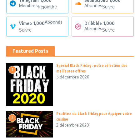
Telegram
1,000
Soundcloud
1,000
Membres
Abonnés
Rejoindre
Suivre
Abonnés
Vimeo
1,000
Dribbble
1,000
Abonnés
Suivre
Suivre
Featured Posts
Special Black Friday : notre sélection des
1
meilleures offres
5 décembre 2020
Profitez du black friday pour équiper votre
2
cuisine
2 décembre 2020