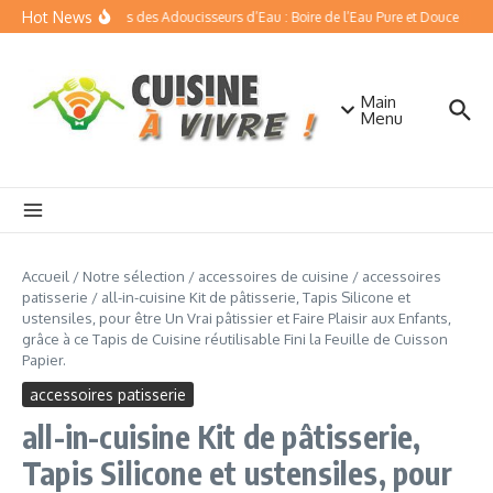
Aller au contenu
Hot News
Les Bienfaits des Adoucisseurs d’Eau : Boire de l’Eau Pure et Douce
Quel 
Main
Menu
Accueil
/
Notre sélection
/
accessoires de cuisine
/
accessoires
patisserie
/
all-in-cuisine Kit de pâtisserie, Tapis Silicone et
ustensiles, pour être Un Vrai pâtissier et Faire Plaisir aux Enfants,
grâce à ce Tapis de Cuisine réutilisable Fini la Feuille de Cuisson
Papier.
accessoires patisserie
all-in-cuisine Kit de pâtisserie,
Tapis Silicone et ustensiles, pour