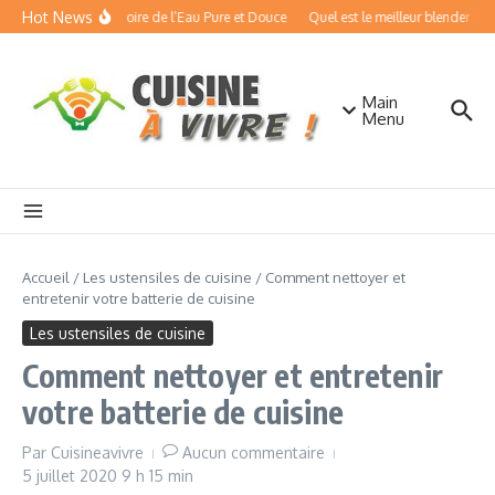
Aller au contenu
Hot News
oucisseurs d’Eau : Boire de l’Eau Pure et Douce
Quel est le meilleur blender chau
Main
Menu
Accueil
/
Les ustensiles de cuisine
/
Comment nettoyer et
entretenir votre batterie de cuisine
Les ustensiles de cuisine
Comment nettoyer et entretenir
votre batterie de cuisine
Par
Cuisineavivre
Aucun commentaire
5 juillet 2020
9 h 15 min