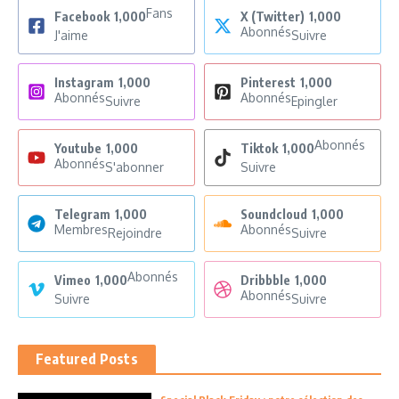
Fans
Facebook
1,000
X (Twitter)
1,000
Abonnés
J'aime
Suivre
Instagram
1,000
Pinterest
1,000
Abonnés
Abonnés
Suivre
Epingler
Abonnés
Youtube
1,000
Tiktok
1,000
Abonnés
S'abonner
Suivre
Telegram
1,000
Soundcloud
1,000
Membres
Abonnés
Rejoindre
Suivre
Abonnés
Vimeo
1,000
Dribbble
1,000
Abonnés
Suivre
Suivre
Featured Posts