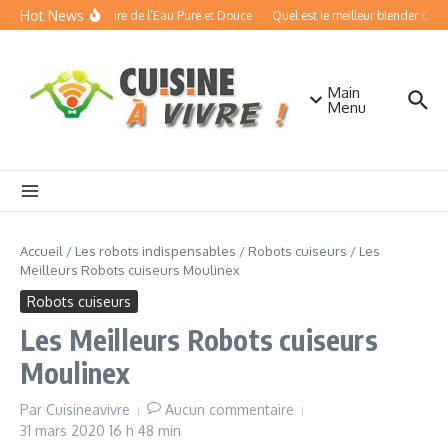
Aller au contenu
Hot News
cisseurs d’Eau : Boire de l’Eau Pure et Douce
Quel est le meilleur blender chauff
Main
Menu
Accueil
/
Les robots indispensables
/
Robots cuiseurs
/
Les
Meilleurs Robots cuiseurs Moulinex
Robots cuiseurs
Les Meilleurs Robots cuiseurs
Moulinex
Par
Cuisineavivre
Aucun commentaire
31 mars 2020
16 h 48 min