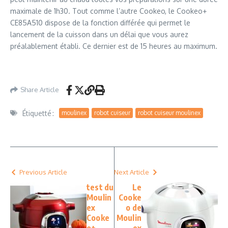
maximale de 1h30. Tout comme l’autre Cookeo, le Cookeo+
CE85A510 dispose de la fonction différée qui permet le
lancement de la cuisson dans un délai que vous aurez
préalablement établi. Ce dernier est de 15 heures au maximum.
Share Article
Étiquetté :
moulinex
robot cuiseur
robot cuiseur moulinex
Previous Article
Next Article
test du
Le
Moulin
Cooke
ex
o de
Cooke
Moulin
o+
ex