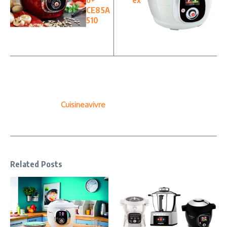
CE85A
510
Cuisineavivre
Related Posts