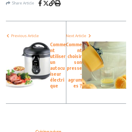
Share Article
Previous Article
Next Article
Comme
Comme
nt
nt
utiliser
choisir
un
son
autocu
presse
iseur
-
électri
agrum
que
es ?
Cuisineavivre