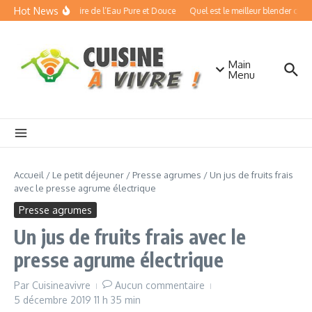
Aller au contenu
Hot News
cisseurs d’Eau : Boire de l’Eau Pure et Douce
Quel est le meilleur blender chauff
Main
Menu
Accueil
/
Le petit déjeuner
/
Presse agrumes
/
Un jus de fruits frais
avec le presse agrume électrique
Presse agrumes
Un jus de fruits frais avec le
presse agrume électrique
Par
Cuisineavivre
Aucun commentaire
5 décembre 2019
11 h 35 min